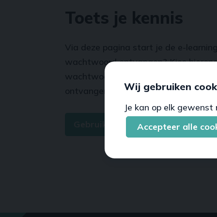
Toets je kennis
Via deze pagina start je de e-learnin
wachtwoord ontvangen? Kies hierond
wachtwoord’. Ben je door een organi
Wij gebruiken cook
ontvangen? Kier hieronder dan voor ‘
Je kan op elk gewenst 
Gebruikersnaam en wachtwoord
Accepteer alle coo