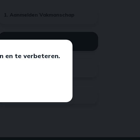
1. Aanmelden Vakmanschap
2. E-learning maken
n en te verbeteren.
3. Aanmelden praktijk
4. Registratie Vakpaspoort