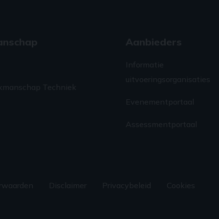
anschap
Aanbieders
Informatie
uitvoeringsorganisaties
kmanschap Techniek
Evenementportaal
Assessmentportaal
rwaarden
Disclaimer
Privacybeleid
Cookies