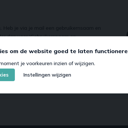
g. Heb je via je mail een gebruikernsaam en
er dan voor ‘Gebruikersnaam en
satie aangemeld en heb je een aanmeldcode
ies om de website goed te laten functionere
Aanmeldcode’.
moment je voorkeuren inzien of wijzigen.
Aanmeldcode
kies
Instellingen wijzigen