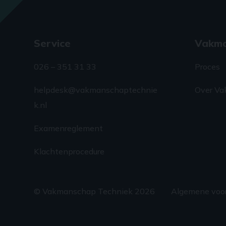
Service
Vakm
026 – 351 31 33
Proces
helpdesk@vakmanschaptechnie
Over Va
k.nl
Examenreglement
Klachtenprocedure
© Vakmanschap Techniek 2026
Algemene voo